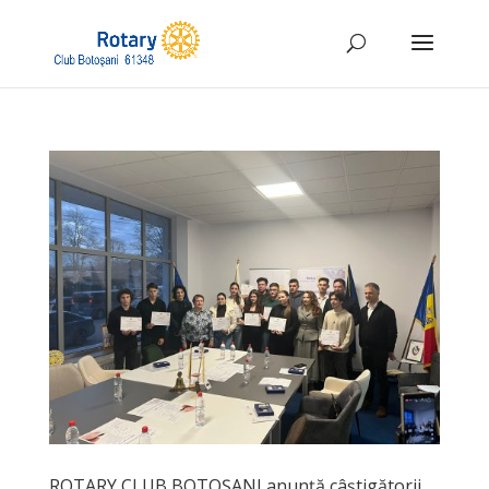
ROTARY CLUB BOTOȘANI anunță câștigătorii