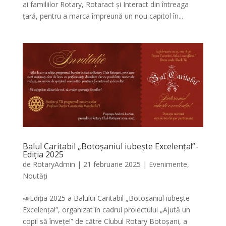
ai familiilor Rotary, Rotaract și Interact din întreaga
țară, pentru a marca împreună un nou capitol în...
Balul Caritabil „Botoșaniul iubește Excelența!”-
Ediția 2025
de
RotaryAdmin
|
21 februarie 2025
|
Evenimente
,
Noutăți
📣Ediția 2025 a Balului Caritabil „Botoșaniul iubește
Excelența!”, organizat în cadrul proiectului „Ajută un
copil să învețe!” de către Clubul Rotary Botoșani, a