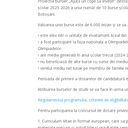
Proiectul bursier „Ajută un copil să învețe!” desf
școlar 2025-2026 a unui număr de 10 burse școla
Botoșani.
Valoarea unei burse este de 6.000 lei/an și se 
• este elev intr-o unitate de invatamant liceal din
• a fost participant la faza naționala a Olimpiadel
Olimpiadelor.
• are media generală în anul școlar trecut (2024-
• nu beneficiază de alte burse cu surse din mediul
• venitul mediu net lunar pe membru de familie 
Perioada de primire a dosarelor de candidatură e
Atribuirea burselor de studii se va face în urma un
Regulamentul programului, criteriile de eligibilitat
Pentru participarea la concursul de dosare pri
1. Curriculum Vitae in format european, care sa pr
materiala precum si activitățile si rezultatele sem