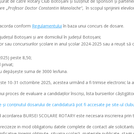
ășurat de către Rotary Club Botoșani și susținut de sponsori și partener
re „
Profesor Doctor Constantin Manolache“
, în scopul sprijinirii elevil
va acorda conform
Regulamentului
în baza unui concurs de dosare.
 județul Botoșani și are domiciliul în județul Botoșani;
or sau concursurilor școlare in anul școlar 2024-2025 sau a reușit să oc
2025) peste 8,50;
 privat;
nu depășește suma de 3000 lei/luna.
ste 10-31 octombrie 2025, acestea urmând a fi trimise electronic la 
ui proces de evaluare a candidaților înscriși, lista bursierilor câștigăt
e și conținutul dosarului de candidatură pot fi accesate pe site-ul clubul
vind acordarea BURSEI SCOLARE ROTARY este necesara inscrierea prin 
ecizeze in mod obligatoriu datele complete de contact ale solicitantului
nificative (premii obtinute, situația școlară, materiale publicate, stagii