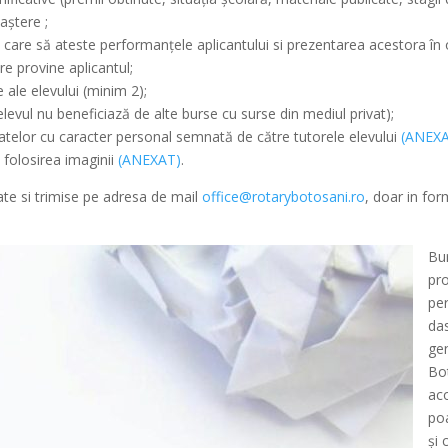
aștere ;
i care să ateste performanţele aplicantului si prezentarea acestora în 
re provine aplicantul;
 ale elevului (minim 2);
levul nu beneficiază de alte burse cu surse din mediul privat);
telor cu caracter personal semnată de către tutorele elevului
(ANEX
 folosirea imaginii
(ANEXAT)
.
ate si trimise pe adresa de mail
office@rotarybotosani.ro
, doar in for
Bur
pr
per
das
gen
Bot
aco
poa
și 