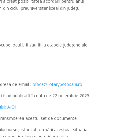
i a creat posibilitatea acordării pentru anul
or din ciclul preuniversitar liceal din județul
upe locul I, II sau III la etapele județene ale
adresa de email :
office@rotarybotosani.ro
ori fiind publicată în data de 22 noiembrie 2025.
ui: AICI!
transmiterea acestui set de documente:
 bursei, istoricul formării acestuia, situatia
 de pregatire, burse anterioare etc.)