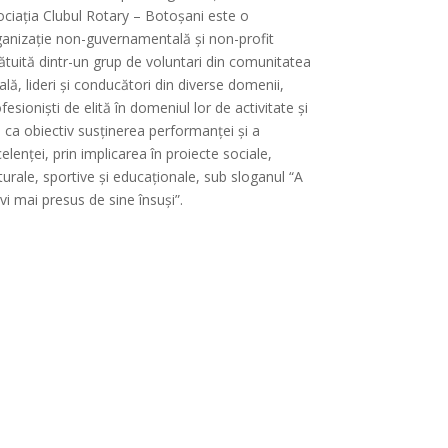
ciația Clubul Rotary – Botoșani este o
ganizație non-guvernamentală și non-profit
ătuită dintr-un grup de voluntari din comunitatea
ală, lideri și conducători din diverse domenii,
fesioniști de elită în domeniul lor de activitate și
 ca obiectiv susținerea performanței și a
elenței, prin implicarea în proiecte sociale,
turale, sportive și educaționale, sub sloganul “A
vi mai presus de sine însuși”.