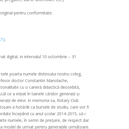
original pentru conformitate;
AT)
;
mat digital, in intervalul 10 octombrie – 31
sele poarta numele distinsului nostru coleg,
ofesor doctor Constantin Manolache,
sonalitate cu o carieră didactică deosebită,
căl ce a inițiat în tainele cărților generații și
erații de elevi. In memoria sa, Rotary Club
oșani a hotărât ca bursele de studiu, care vor fi
rdate începând cu anul școlar 2014-2015, să-i
rte numele, în semn de prețuire, de respect dar
ca model de urmat pentru generațiile următoare.