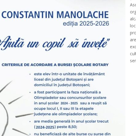
Aso
or
alc
loc
pro
are
exc
cul
ser