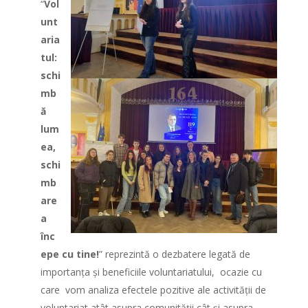
“
Vol
unt
aria
tul:
schi
mb
ă
lum
ea,
schi
mb
are
a
înc
epe cu tine!
” reprezintă o dezbatere legată de
importanța și beneficiile voluntariatului, ocazie cu
care vom analiza efectele pozitive ale activității de
voluntariat atât asupra comunității cât și asupra