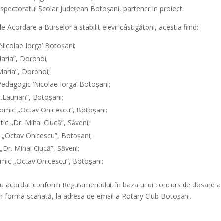
nspectoratul Școlar Județean Botoșani, partener in proiect.
 Acordare a Burselor a stabilit elevii câstigătorii, acestia fiind:
Nicolae Iorga’ Botoşani;
aria”, Dorohoi;
Maria”, Dorohoi;
Pedagogic ‘Nicolae Iorga’ Botoşani;
T.Laurian”, Botoșani;
onomic „Octav Onicescu”, Botoșani;
ic „Dr. Mihai Ciucă”, Săveni;
c „Octav Onicescu”, Botoșani;
 „Dr. Mihai Ciucă”, Săveni;
nomic „Octav Onicescu”, Botoșani;
s-au acordat conform Regulamentului, în baza unui concurs de dosare 
în forma scanată, la adresa de email a Rotary Club Botoșani.