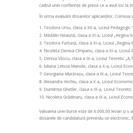
cadrul unei conferințe de presă ce a avut loc la I
În urma evaluării dosarelor aplicanților, Comisia de
Teodora Ursu, clasa a XII-a, Liceul Pedagogic ‘
Mădălin Neaună, clasa a XI-a, Liceul „Regina M
Teodora Furtună, clasa a XI-a, Liceul „Regina 
Nicoleta Denisa Cîmpanu, clasa a XI-a, Liceul 
Denisa Văscu, clasa a IX-a, Liceul Teoretic „A.
Iuliana Leticia Manole, clasa a X-a, Liceul Ec
Georgiana Murărașu, clasa a IX-a, Liceul Teoret
Alexandra Vechiu, clasa a X-a, Liceul Economi
Dumitrița Ghetler, clasa a IX-a, Liceul Teoretic
Nicoleta Grădinaru, clasa a IX-a, Liceul Eco
Valoarea unei burse este de 6.000,00 lei/an și 
dosarele de candidatură primindu-se electronic, 