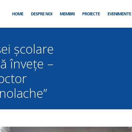
HOME
DESPRE NOI
MEMBRI
PROIECTE
EVENIMENTE
sei școlare
să învețe –
octor
nolache”